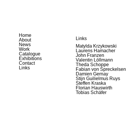
Home
Links
About
News
Matylda Krzykowski
Work
Laurens Hamacher
Catalogue
John Franzen
Exhibitions
Valentin Löllmann
Contact
Theda Schoppe
Links
Fabian von Spreckelsen
Damien Gernay
Stijn Guilielmus Ruys
Steffen Kraska
Florian Hauswirth
Tobias Schäfer