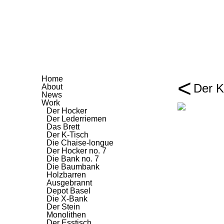
Home
<
Der K
About
News
Work
Der Hocker
Der Lederriemen
Das Brett
Der K-Tisch
Die Chaise-longue
Der Hocker no. 7
Die Bank no. 7
Die Baumbank
Holzbarren
Ausgebrannt
Depot Basel
Die X-Bank
Der Stein
Monolithen
Der Esstisch